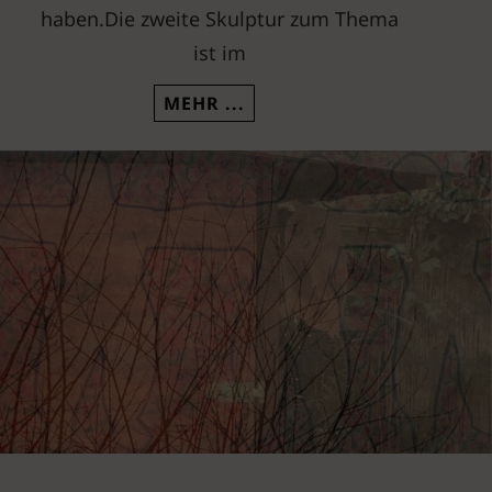
haben.Die zweite Skulptur zum Thema
ist im
„LIEBES-PAARE“
CONTINUE READING