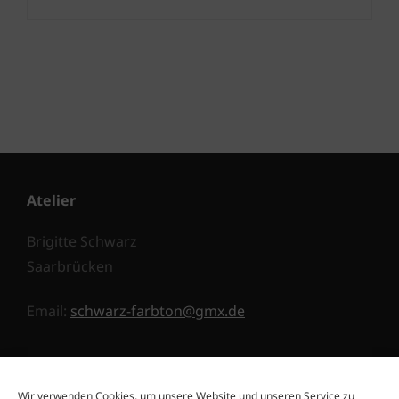
Atelier
Brigitte Schwarz
Saarbrücken
Email:
schwarz-farbton@gmx.de
Impressum
Wir verwenden Cookies, um unsere Website und unseren Service zu