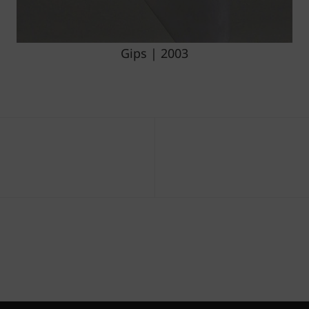
Gips | 2003
gation
Next
Post